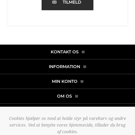
TILMELD
KONTAKT OS
INFORMATION
MIN KONTO
OM OS
Cookies hjælper os med at holde styr på varekurv og andre
Copyright © 2026 noah-fashion.dk. Alle rettigheder forbeholdt.
services. Ved at benytte vores hjemmeside, tillader du brug
Powered by
nopCommerce
af cookies.