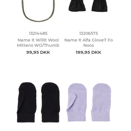
13214485
13206575
Name It Willit Wool
Name It Alfa Glove7 Fo
Mittens WO/Thumb
Noos
99,95 DKK
199,95 DKK