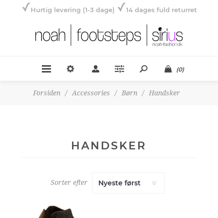
Hurtig levering (1-3 dage)
14 dages fuld returret
(0)
Forsiden
/
Accessories
/
Børn
/
Handsker
HANDSKER
Sorter efter