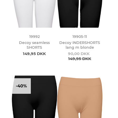
19992
19905-11
Decoy seamless
Decoy INDERSHORTS
SHORTS
lang m blonde
149,95 DKK
90,00 DKK
149,95 DKK
-40%