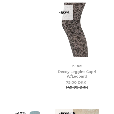
-50%
19965
Decoy Leggins Capri
W/Leopard
75,00 DKK
149,95 DKK
-40%
-50%