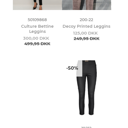
50109868
200-22
Culture Bettine
Decoy Printed Leggins
Leggins
125,00 DKK
300,00 DKK
249,95 DKK
499,95 DKK
-50%