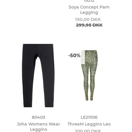
19212
Soya Concept Pam
Legging
150,00 DKK
299,95 DKK
-50%
80403
LE21I106
Joha Womens Wear
ThreeM Leggins Leo
Leggins
100,00 DKK