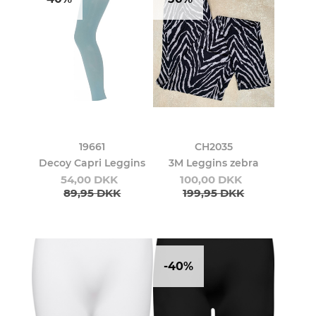
19661
CH2035
Decoy Capri Leggins
3M Leggins zebra
54,00 DKK
100,00 DKK
89,95 DKK
199,95 DKK
-40%