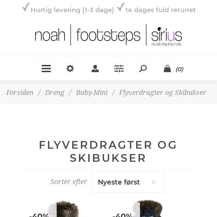
Hurtig levering (1-3 dage)
14 dages fuld returret
(0)
Forsiden
/
Dreng
/
Baby-Mini
/
Flyverdragter og Skibukser
FLYVERDRAGTER OG
SKIBUKSER
Sorter efter
-40%
-40%