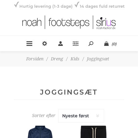
Hurtig levering (1-3 dage)
14 dages fuld returret
(0)
Forsiden
/
Dreng
/
Kids
/
Joggingsæt
JOGGINGSÆT
Sorter efter