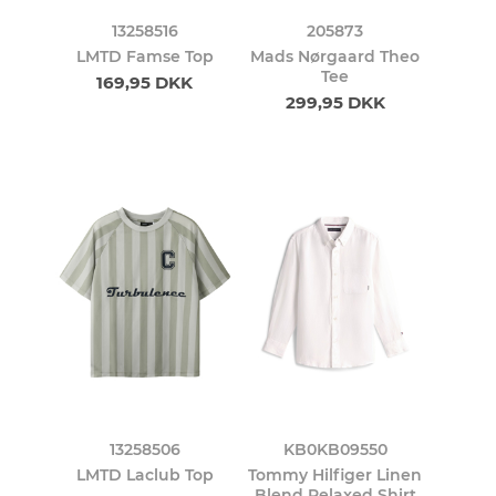
13258516
205873
LMTD Famse Top
Mads Nørgaard Theo
Tee
169,95 DKK
299,95 DKK
13258506
KB0KB09550
LMTD Laclub Top
Tommy Hilfiger Linen
Blend Relaxed Shirt