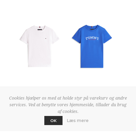
KB0KB06879-10
KB0KB10263
Tommy Hilfiger
Tommy Hilfiger
Cookies hjælper os med at holde styr på varekurv og andre
Essential Cotton Tee
Monogram Tshirt
services. Ved at benytte vores hjemmeside, tillader du brug
179,95 DKK
179,95 DKK
af cookies.
Læs mere
OK