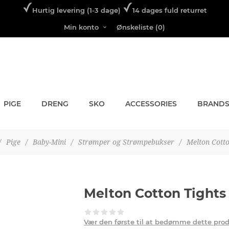
Hurtig levering (1-3 dage)
14 dages fuld returret
Min konto
Ønskeliste
(0)
PIGE
DRENG
SKO
ACCESSORIES
BRAND
/
Pige
/
Baby-Mini
/
Strømper og Strømpebukser
/
Melton Cotto
Melton Cotton Tights
Vær den første til at bedømme dette pro