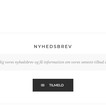
NYHEDSBREV
dig vores nyhedsbrev og få information om vores seneste tilbud o
TILMELD