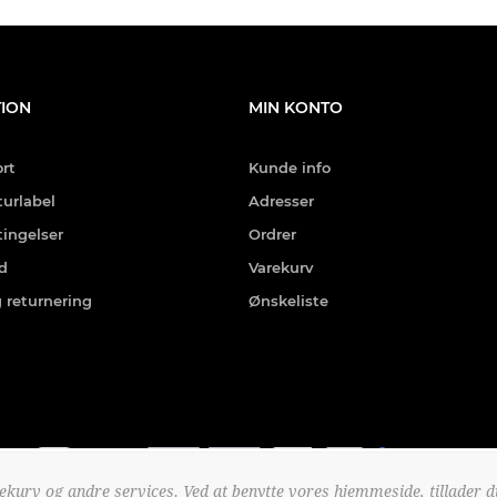
ION
MIN KONTO
rt
Kunde info
turlabel
Adresser
ingelser
Ordrer
ed
Varekurv
g returnering
Ønskeliste
ekurv og andre services. Ved at benytte vores hjemmeside, tillader d