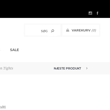
VAREKURV
(0)
0,00 DKK
S
SALE
n Tights
NÆSTE PRODUKT
dukt