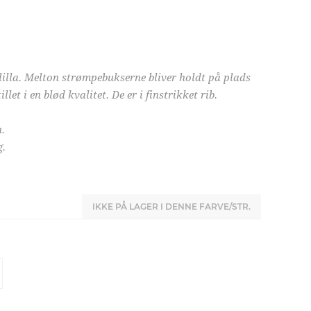
lilla. Melton strømpebukserne bliver holdt på plads
llet i en blød kvalitet. De er i finstrikket rib.
.
g.
IKKE PÅ LAGER I DENNE FARVE/STR.