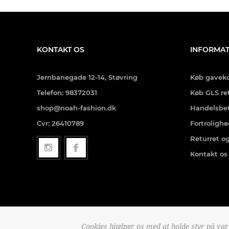
KONTAKT OS
INFORMAT
Jernbanegade 12-14, Støvring
Køb gaveko
Telefon: 98372031
Køb GLS re
shop@noah-fashion.dk
Handelsbet
Cvr: 26410789
Fortroligh
Returret o
Kontakt os
Cookies hjælper os med at holde styr på var