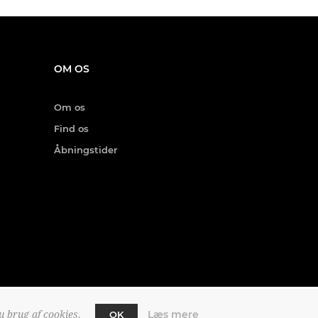
OM OS
Om os
Find os
Åbningstider
Læs mere
u brug af cookies.
OK