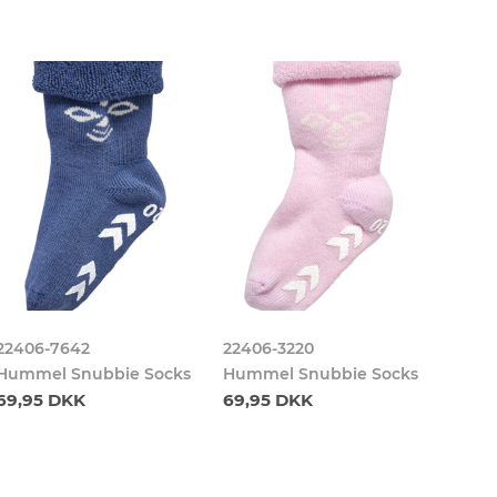
22406-7642
22406-3220
22406
Hummel Snubbie Socks
Hummel Snubbie Socks
Humm
69,95 DKK
69,95 DKK
69,9