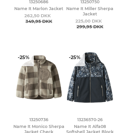
13250686
13250750
Name It Marlon Jacket
Name It Miller Sherpa
Jacket
262,50 DKK
225,00 DKK
349,95 DKK
299,95 DKK
-25%
-25%
13250736
13236570-26
Name It Monico Sherpa
Name It Alfa08
Jacket Check
Softshell Jacket Block