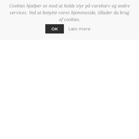
Cookies hjælper os med at holde styr på varekurv og andre
13242461
13244887
services. Ved at benytte vores hjemmeside, tillader du brug
Name It Snow05 Jacket
Name It Musk Puffer
af cookies.
Aop
Jacket Noos
269,97 DKK
197,97 DKK
Læs mere
OK
449,95 DKK
329,95 DKK
VAREGRUPPER