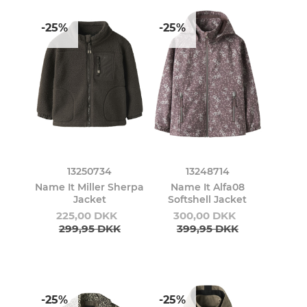
-25%
-25%
13250734
13248714
Name It Miller Sherpa
Name It Alfa08
Jacket
Softshell Jacket
225,00 DKK
300,00 DKK
299,95 DKK
399,95 DKK
-25%
-25%