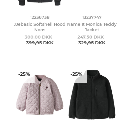
12236738
13237747
JJebasic Softshell Hood
Name It Monica Teddy
Noos
Jacket
300,00 DKK
247,50 DKK
399,95 DKK
329,95 DKK
-25%
-25%