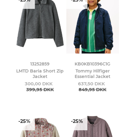
13252859
KB0KB10396C1G
LMTD Baria Short Zip
Tommy Hilfiger
Jacket
Essential Jacket
300,00 DKK
637,50 DKK
399,95 DKK
849,95 DKK
-25%
-25%