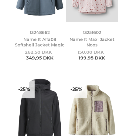
13248662
13251602
Name It Alfa08
Name It Maxi Jacket
Softshell Jacket Magic
Noos
262,50 DKK
150,00 DKK
349,95 DKK
199,95 DKK
-25%
-25%