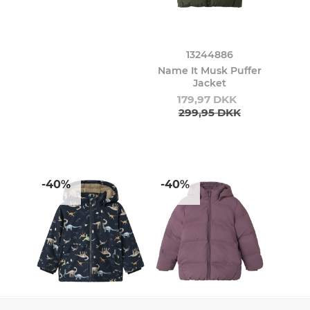
13244886
Name It Musk Puffer
Jacket
179,97 DKK
299,95 DKK
-40%
-40%