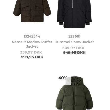
13242544
229681
Name It Medow Puffer
Hummel Snow Jacket
Jacket
509,97 DKK
359,97 DKK
849,95 DKK
599,95 DKK
-40%