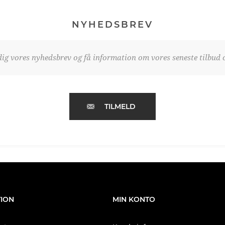
NYHEDSBREV
dig vores nyhedsbrev og få information om vores seneste tilbud o
TILMELD
ION
MIN KONTO