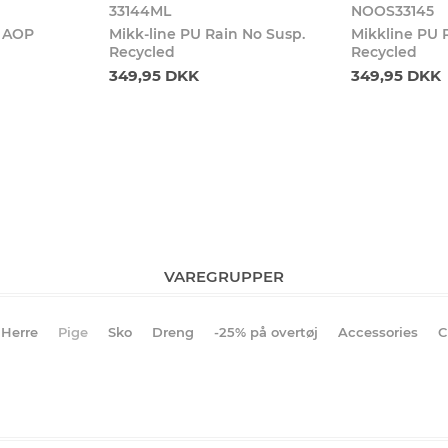
33144ML
NOOS33145
t AOP
Mikk-line PU Rain No Susp.
Mikkline PU 
Recycled
Recycled
349,95 DKK
349,95 DKK
VAREGRUPPER
Herre
Pige
Sko
Dreng
-25% på overtøj
Accessories
C