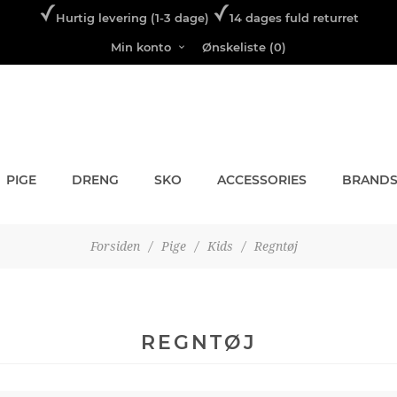
Hurtig levering (1-3 dage)
14 dages fuld returret
Min konto
Ønskeliste
(0)
PIGE
DRENG
SKO
ACCESSORIES
BRAND
Forsiden
/
Pige
/
Kids
/
Regntøj
REGNTØJ