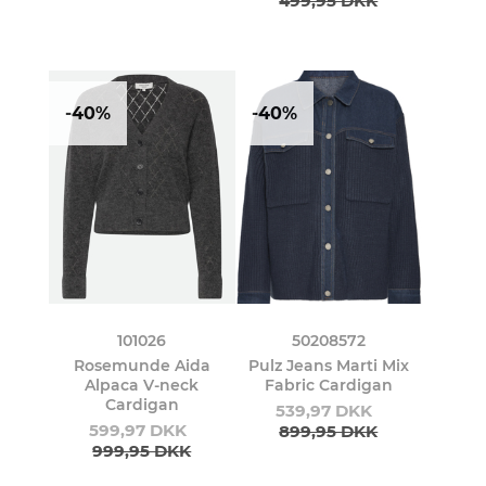
499,95 DKK
-40%
-40%
101026
50208572
Rosemunde Aida
Pulz Jeans Marti Mix
Alpaca V-neck
Fabric Cardigan
Cardigan
539,97 DKK
599,97 DKK
899,95 DKK
999,95 DKK