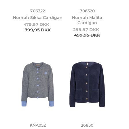
706322
706320
Nümph Sikka Cardigan
Nümph Malita
Cardigan
479,97 DKK
299,97 DKK
799,95 DKK
499,95 DKK
KNA052
26850