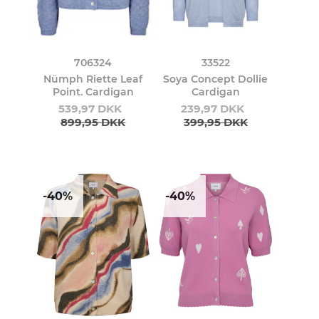
706324
33522
Nümph Riette Leaf
Soya Concept Dollie
Point. Cardigan
Cardigan
539,97 DKK
239,97 DKK
899,95 DKK
399,95 DKK
-40%
-40%