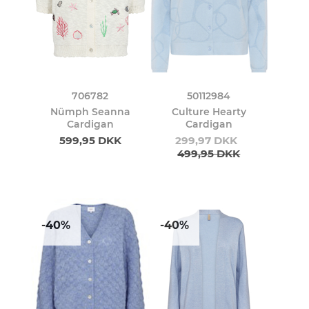
706782
50112984
Nümph Seanna
Culture Hearty
Cardigan
Cardigan
599,95 DKK
299,97 DKK
499,95 DKK
-40%
-40%